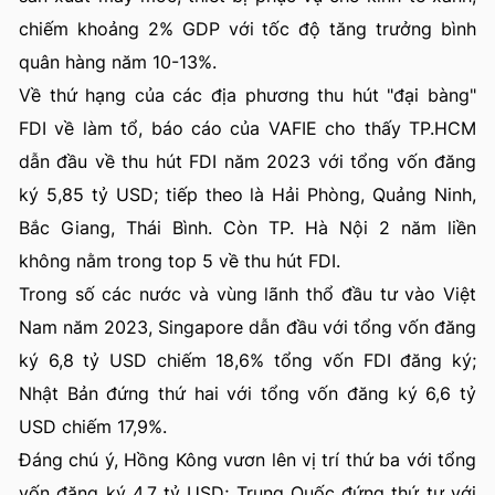
chiếm khoảng 2% GDP với tốc độ tăng trưởng bình
quân hàng năm 10-13%.
Về thứ hạng của các địa phương thu hút "đại bàng"
FDI về làm tổ, báo cáo của VAFIE cho thấy TP.HCM
dẫn đầu về thu hút FDI năm 2023 với tổng vốn đăng
ký 5,85 tỷ USD; tiếp theo là Hải Phòng, Quảng Ninh,
Bắc Giang, Thái Bình. Còn TP. Hà Nội 2 năm liền
không nằm trong top 5 về thu hút FDI.
Trong số các nước và vùng lãnh thổ đầu tư vào Việt
Nam năm 2023, Singapore dẫn đầu với tổng vốn đăng
ký 6,8 tỷ USD chiếm 18,6% tổng vốn FDI đăng ký;
Nhật Bản đứng thứ hai với tổng vốn đăng ký 6,6 tỷ
USD chiếm 17,9%.
Đáng chú ý, Hồng Kông vươn lên vị trí thứ ba với tổng
vốn đăng ký 4,7 tỷ USD; Trung Quốc đứng thứ tư với